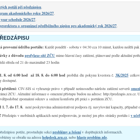
tých potíží při předzápisu
.
ram akademického roku 2026/27
.
year schedule 2026/27
.
prorektora o organizaci předběžného zápisu pro akademický rok 2026/27
.
PŘEDZÁPISU
á provozní údržba portálu:
Každé pondělí - sobota v 04:30 cca 10 minut, každou neděli pak
távky z důvodu
profylaxe sítě ZČU
mimo hlavní časy zatížení, plánované podle aktuální pot
ždá středa od 21 do maximálně 23 hodin
1. 8. od 6:00 hod až 18. 8. do 6:00 hod
probíhá dle pokynu kvestora č.
3K/2025
celková
by dostupné.
 přetížení:
CIV-SIS si vyhrazuje právo v případě neúnosného nárůstu zatížení serverů
omezi
mci ZČU. Aktuální informace o omezení přístupu budou na adrese: http://predzapis.zcu.cz. U
avděpodobné zpomalení odezev a snížení komfortu při práci s portálem ZČU.
 1. 7. do 17. 8.
není poskytována administrativní podpora (tj. navyšování kapacity, případně o
!
Předzápis v mobilních aplikacích není podporován, je možný jen přes stránky portálu i
v uč
ředzápisu potíže, prostudujte sekci
problémy a řešení
v doplňujících informacích.
roblémy se obraťte na adresu
helpdesk.zcu.cz
, nebo
hlaste problém zde
.