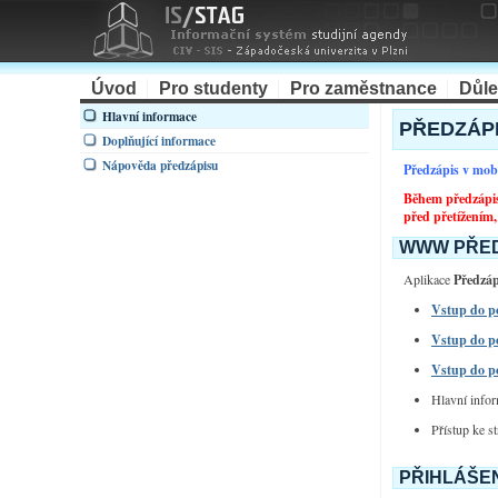
Úvod
Pro studenty
Pro zaměstnance
Důle
Hlavní informace
PŘEDZÁPI
Doplňující informace
Nápověda předzápisu
Předzápis v mob
Během předzápis
před přetížením,
WWW PŘED
Aplikace
Předzáp
Vstup do po
Vstup do p
Vstup do po
Hlavní infor
Přístup ke s
PŘIHLÁŠEN