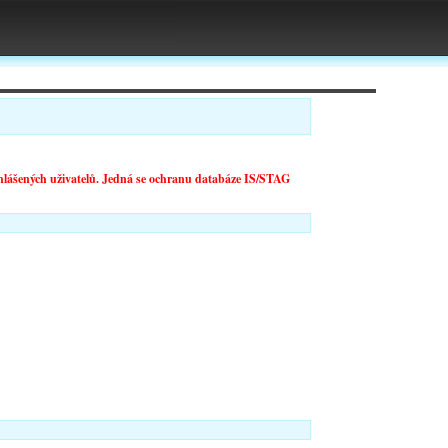
ihlášených uživatelů. Jedná se ochranu databáze IS/STAG