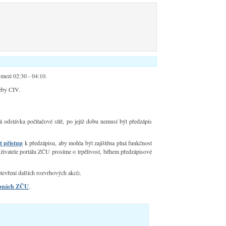
 mezi 02:30 - 04:10.
řeby CIV.
 odstávka počítačové sítě, po jejíž dobu nemusí být předzápis
t přístup
k předzápisu, aby mohla být zajištěna plná funkčnost
živatele portálu ZČU prosíme o trpělivost, během předzápisové
tevření dalších rozvrhových akcí).
ebnách ZČU
.