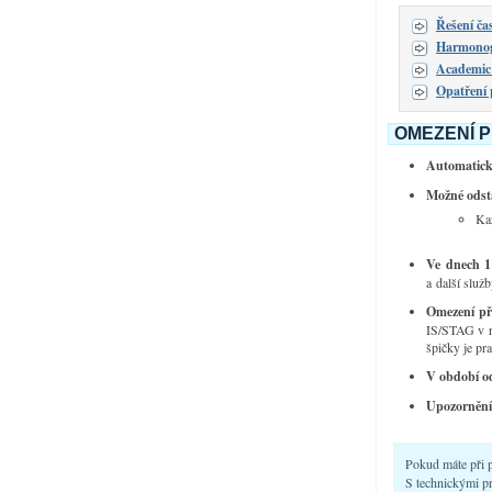
Řešení čas
Harmonog
Academic 
Opatření 
OMEZENÍ 
Automatick
Možné ods
Ka
Ve dnech 1
a další služ
Omezení při
IS/STAG v rá
špičky je pr
V období od
Upozornění
Pokud máte při p
S technickými p