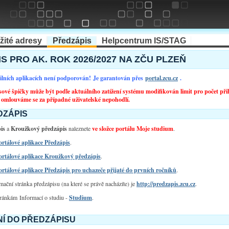
žité adresy
Předzápis
Helpcentrum IS/STAG
S PRO AK. ROK 2026/2027 NA ZČU PLZEŇ
ilních aplikacích není podporován! Je garantován přes
portal.zcu.cz
.
ové špičky může být podle aktuálního zatížení systému modifikován limit pro počet př
 omlouváme se za případné uživatelské nepohodlí.
ZÁPIS
is
a
Kroužkový předzápis
naleznete
ve složce portálu Moje studium
.
rtálové aplikace Předzápis
.
ortálové aplikace Kroužkový předzápis
.
rtálové aplikace Předzápis pro uchazeče přijaté do prvních ročníků
.
mační stránka předzápisu (na které se právě nacházíte) je
http://predzapis.zcu.cz
.
tránkám Informací o studiu -
Studium
.
Í DO PŘEDZÁPISU