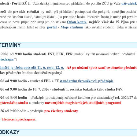
tudenti - Portál ZČU:
Uživatelským jménem pro přihlášení do portálu ZČU je Vaše
uživatel
azeči do prvních ročníků
by měli při přihlášení postupovat dle pokynů, které jim zaslal
ané též "osobní číslo", "studijní číslo"...) a příslušné heslo. Počáteční heslo je nutné při první
číslo se nově přijatí přihlašují jen do získání
Orion konta
,
nejdéle však do 15. října
přísl
 předzápisu mění, hlásí se přes
portál - Moje studium
jako ostatní studenti. Údaj o získa
TERMÍNY
 6. 2026 od 9:00 hodin studenti FST, FEK, FPR
mohou využít možnosti výběru předmětů 
předzápis
"
)
mětů je třeba potvrdit 11. 6. resp. 12. 6.
Až
po uložení (potvrzení) zvoleného předmě
akce předmětu budou skutečně zapsány!
026 od 9:00 hodin
-
studenti FEL a FF
standardní (kroužkový) předzápis
.
026 od 9:00 hodin do 10. 7. 2026 - studenti 1. ročníku bakalářského studia FAV.
2026 od 9:00 hodin
- předzápis pro studenty zařazené fakultou pro akademický rok 2026/27 
isterského studia
a studenty
navazujících magisterských studijních programů
.
026 od 9:00 hodin
- předzápis
pro všechny studenty
.
-
Ukončení předzápisu
.
 ODKAZY