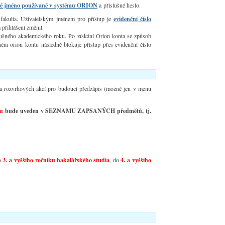
ské jméno používané v systému ORION
a příslušné heslo.
a fakulta. Uživatelským jménem pro přístup je
evidenční číslo
m přihlášení změnit.
ušného akademického roku. Po získání Orion konta se způsob
ném orion kontu následně blokuje přístup přes evidenční číslo
a rozvrhových akcí pro budoucí předzápis (možné jen v menu
tu
bude
uveden v SEZNAMU ZAPSANÝCH předmětů, tj.
do
3. a vyššího ročníku bakalářského studia
, do
4. a vyššího