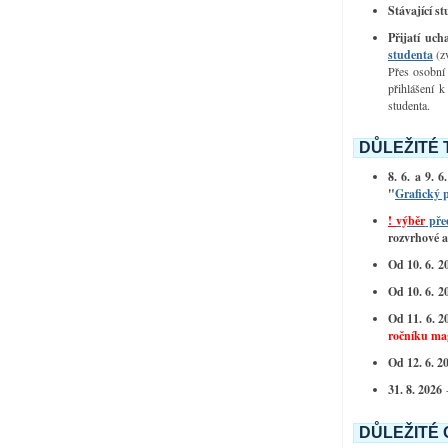
Stávající s
Přijatí uch
studenta
(zv
Přes osobní 
přihlášení k
studenta.
DŮLEŽITÉ 
8. 6. a 9.
"
Grafický 
!
výběr
před
rozvrhové 
Od 10. 6. 2
Od 10. 6. 2
Od 11. 6. 
ročníku mag
Od 12. 6. 2
31. 8. 2026
DŮLEŽITÉ