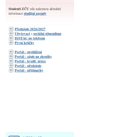
Studenti ZČU
zde naleznou aktuální
studijní agendy
informace
Předzápis 2026/2027
Ubytovací
sociální stipendium
a
IS/STAG po telefonu
První krůčky
Portál - prohlížení
Portál - zápis na zkoušky
Portál - kvalif. práce
Portál - předzápis
Portál - přijímačky