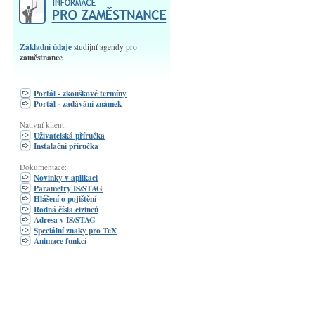
Základní údaje
studijní agendy pro
zaměstnance
.
Portál - zkouškové termíny
Portál - zadávání známek
Nativní klient:
Uživatelská příručka
Instalační příručka
Dokumentace:
Novinky v aplikaci
Parametry IS/STAG
Hlášení o pojištění
Rodná čísla cizinců
Adresa v IS/STAG
Speciální znaky pro TeX
Animace funkcí