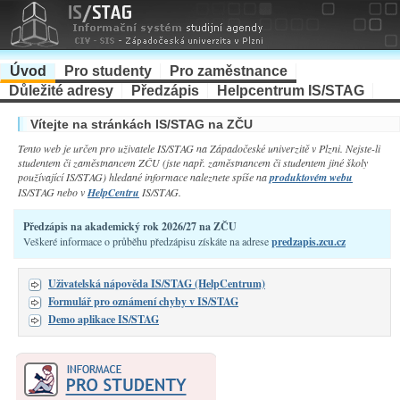
Úvod
Pro studenty
Pro zaměstnance
Důležité adresy
Předzápis
Helpcentrum IS/STAG
Vítejte na stránkách IS/STAG na ZČU
Tento web je určen pro uživatele IS/STAG na
Západočeské univerzitě v Plzni
. Nejste-li
studentem či zaměstnancem ZČU (jste např. zaměstnancem či studentem jiné školy
používající IS/STAG) hledané informace naleznete spíše na
produktovém webu
IS/STAG nebo v
HelpCentru
IS/STAG.
Předzápis na akademický rok 2026/27 na ZČU
Veškeré informace o průběhu předzápisu získáte na adrese
predzapis.zcu.cz
Uživatelská nápověda IS/STAG (HelpCentrum)
Formulář pro oznámení chyby v IS/STAG
Demo aplikace IS/STAG