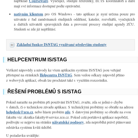
například
Courseware
. Vyučující, studijní referentky, ECTS koordinátoři a další
mají své informace dostupné podle oprávnění.
nativním klientem
pro OS Windows - tato aplikace je nyní určena pouze pro
uživatele z řad zaměstnanců studijních oddělení, kateder, rozvrhářů, vyučujících
a dalších uživatelů spravujících data a provozní procesy studijní agendy ZČU.
Studenti se zde již nepřihlásí.
Základní funkce IS/STAG využívané především studenty
HELPCENTRUM IS/STAG
Veškeré nápovědy a návody ke všem aplikacím systému IS/STAG jsou veřejně
přístupné na stránkách
Helpcentra IS/STAG
. Sem vedou odkazy nápověd přímo
z webových aplikací, obsah lze procházet také s využitím rozcestníku.
ŘEŠENÍ PROBLÉMŮ S IS/STAG
Pokud narazíte na problém při používání IS/STAG, zvažte, zda se jedná o chybu
v datech, či o technickou závadu aplikace. S technickými problémy se obraťte na adresu
helpdesk@zcu.cz
, nebo hlaste problém
zde
. S datovými problémy se obraťte na svou
fakultu viz: zkratka-fakulty@service.zcu.cz. Pokud celá portálová aplikace nepoběží,
podívejte se nejprve na stránku
uživatelské podpory
, zda neprobíhá právě plánovaná
odstávka systému kvůli údržbě.
U požadavku uvádějte: