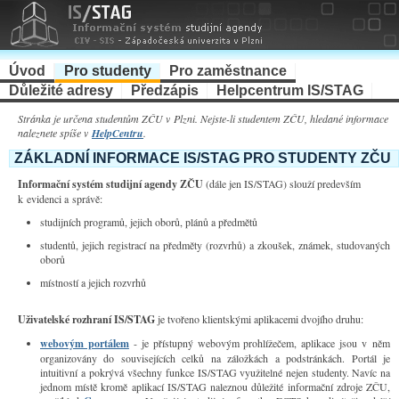
Úvod
Pro studenty
Pro zaměstnance
Důležité adresy
Předzápis
Helpcentrum IS/STAG
Stránka je určena studentům
ZČU v Plzni
. Nejste-li studentem ZČU, hledané informace
naleznete spíše v
HelpCentru
.
ZÁKLADNÍ INFORMACE IS/STAG PRO STUDENTY ZČU
Informační systém studijní agendy ZČU
(dále jen IS/STAG) slouží predevším
k evidenci a správě:
studijních programů, jejich oborů, plánů a předmětů
studentů, jejich registrací na předměty (rozvrhů) a zkoušek, známek, studovaných
oborů
místností a jejich rozvrhů
Uživatelské rozhraní IS/STAG
je tvořeno klientskými aplikacemi dvojího druhu:
webovým portálem
- je přístupný webovým prohlížečem, aplikace jsou v něm
organizovány do souvisejících celků na záložkách a podstránkách. Portál je
intuitivní a pokrývá všechny funkce IS/STAG využitelné nejen studenty. Navíc na
jednom místě kromě aplikací IS/STAG naleznou důležité informační zdroje ZČU,