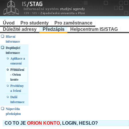
Úvod
Pro studenty
Pro zaměstnance
Důležité adresy
Předzápis
Helpcentrum IS/STAG
Hlavní
informace
Doplňující
informace
Aplikace a
omezení
Přihlášení
- Orion
konto
Problémy
a řešení
Další
informace
Nápověda
předzápisu
CO TO JE
ORION KONTO
, LOGIN, HESLO?