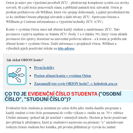
Orion je název pro výpočetní prostředí ZČU - představuje komplexní systém cca stovky
serverů, tři a půl tisíce pracovních stanic a přibližně patnácti tisíc uživatelů. Orion je
protkán počítačovou sítí WEBnet, která vše spojuje dohromady, a jejímž prostřednictvím
se ke službám Orionu připojují uživatelé a další útvary ZČU. Správcem Orionu a
WEBnetu je Centrum informatizace a výpočetní techniky ZČU (CIV).
Konto v systému Orion musí mít zřízené každý student a zaměstnanec ZČU. Tato
povinnost vyplývá nepřímo ze Statutu ZČU (body 3 a 4 článku 39), který všem ukládá
povinnost číst zprávy doručené na univezitní poštovní adresu - a k tomu je potřeba mít
zřízené konto v systému Orion. Další informace o projektech Orion, WEBnet a
výhodách jejich používání získáte na
této adrese
.
Jak získat ORION konto?
První krůčky
Postup zřízení konta v systému Orion
Zapomněli jste svoje ORION heslo? -> helpdesk.zcu.cz
CO TO JE
EVIDENČNÍ ČÍSLO STUDENTA
("OSOBNÍ
ČÍSLO", "STUDIJNÍ ČÍSLO")?
Evidenční číslo studenta je neměnné po celou dobu jeho studia daného programu a
každý student si toto číslo poznamená do svého výkazu o studiu na str. 70 v rubrice
Úřední záznamy (pokud tak již neučinil v minulých letech). Heslem je heslo používané
pro přístup k předzápisu, které je studentovi nastaveno na písmeno "x" následované
rodným číslem studenta bez lomítka, při prvním přihlášení je vyzván ke změně.